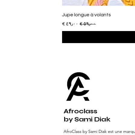
Jupe longue à volants
سعر عادي
سعر البيع
Afroclass
by Sami Diak
AfroClass by Sami Diak est une marq