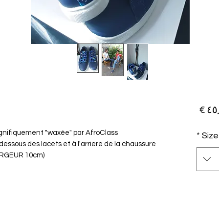
السعر
gnifiquement "waxée" par AfroClass
*
Size
essous des lacets et à l'arriere de la chaussure
ARGEUR 10cm)
لكمية
*