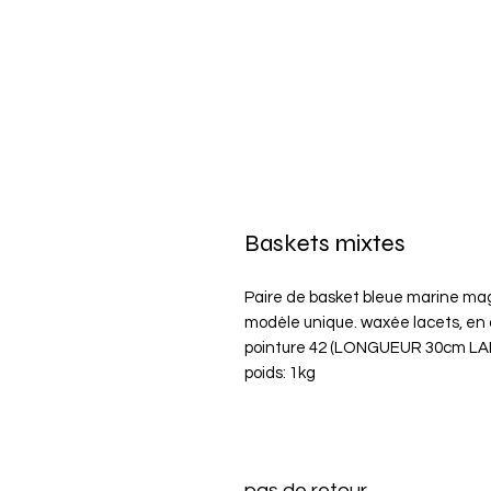
Baskets mixtes
Paire de basket bleue marine ma
modèle unique. waxée lacets, en d
pointure 42 (LONGUEUR 30cm L
poids: 1kg
pas de retour