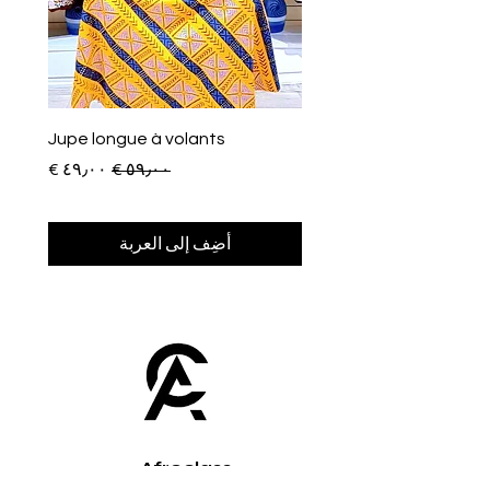
Jupe longue à volants
سعر عادي
سعر البيع
أضِف إلى العربة
Afroclass
by Sami Diak