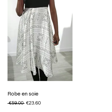
Robe en soie
一
促
 €59.00 
€23.60
般
銷