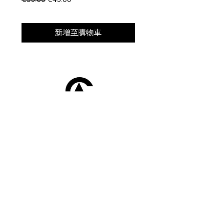
新增至購物車
Afroclass
by Sami Diak
AfroClass by Sami Diak est une marque de
vêtements wax pour femmes et hommes.
Retrouvez toute la mode africaine dans notre
showroom près de Toulouse.
Boutique
Homme
Femme