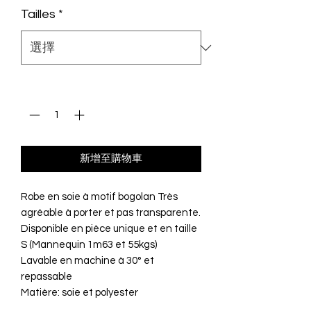
Tailles
*
價
價
格
格
數量
*
新增至購物車
Robe en soie à motif bogolan Très
agréable à porter et pas transparente.
Disponible en pièce unique et en taille
S (Mannequin 1m63 et 55kgs)
Lavable en machine à 30° et
repassable
Matière: soie et polyester