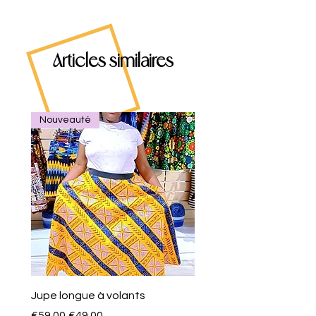
Articles similaires
Nouveauté
Jupe longue à volants
Eventail de poche
一般價格
促銷價格
價格
€59.00
€49.00
€10.00