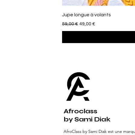
Jupe longue à volants
Prezzo regolare
Prezzo scontato
59,00 €
49,00 €
Afroclass
by Sami Diak
AfroClass by Sami Diak est une marq