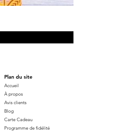
Eventail de poche
Prezzo
10,00 €
Plan du site
Accueil
À propos
Avis clients
Blog
Carte Cadeau
Programme de fidélité