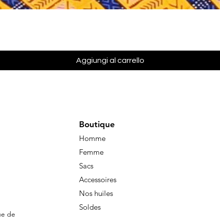
Vista rapida
Aggiungi al carrello
Boutique
Homme
Femme
Sacs
Accessoires
Nos huiles
Soldes
ue de