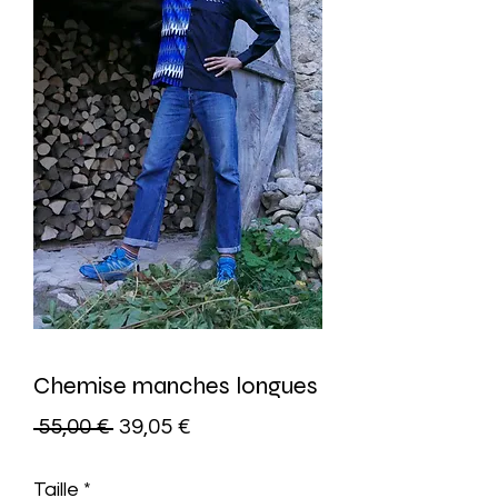
Chemise manches longues
Prezzo
Prezzo
 55,00 € 
39,05 €
regolare
scontato
Taille
*