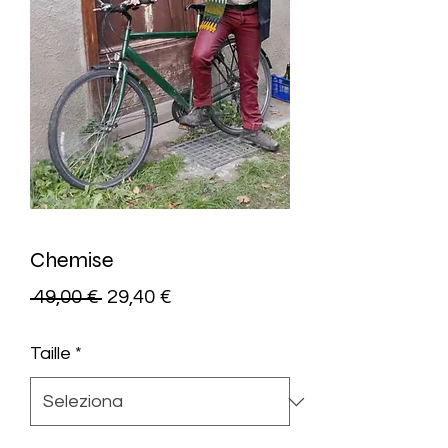
Chemise
Prezzo
Prezzo
 49,00 € 
29,40 €
regolare
scontato
Taille
*