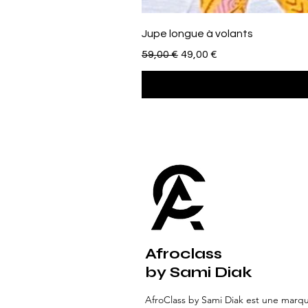
Jupe longue à volants
Standardpreis
Sale-Preis
59,00 €
49,00 €
Afroclass
by Sami Diak
AfroClass by Sami Diak est une marq