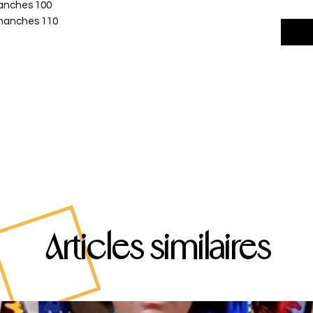
 hanches 100
4 hanches 110
Articles similaires