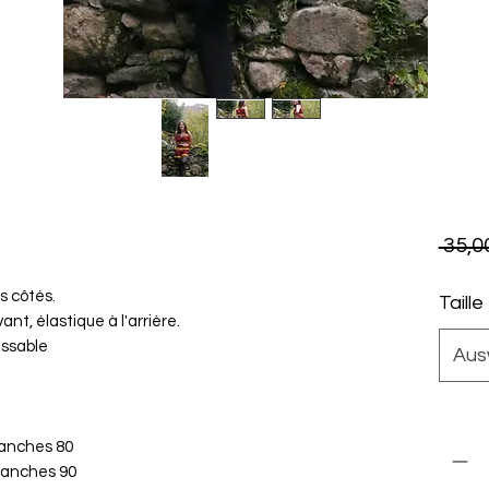
 35,0
s côtés.
Taille
ant, élastique à l'arrière.
assable
Aus
Anzah
 hanches 80
 hanches 90