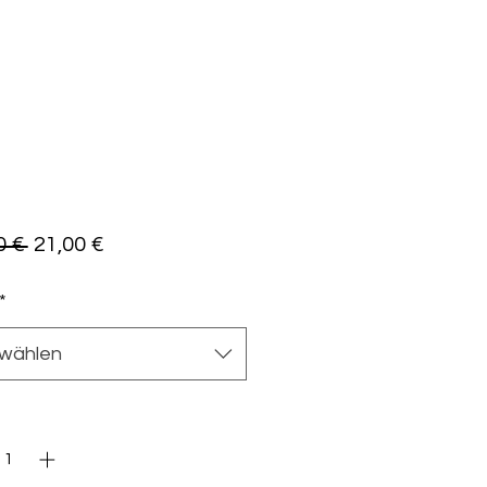
Standardpreis
Sale-
0 € 
21,00 €
Preis
*
wählen
l
*