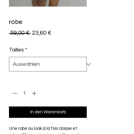
robe
Standardpreis
Sale-
 59,00 € 
23,60 €
Preis
Tailles
*
Anzahl
*
In den Warenkorb
Une robe au look à la fois classe et