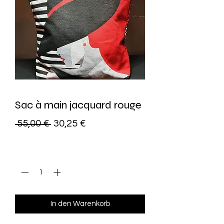
Sac à main jacquard rouge
Standardpreis
Sale-
 55,00 € 
30,25 €
Preis
Anzahl
*
In den Warenkorb