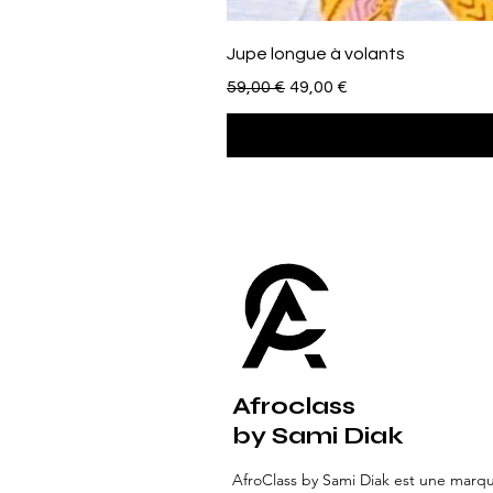
Jupe longue à volants
Standardpreis
Sale-Preis
59,00 €
49,00 €
Afroclass
by Sami Diak
AfroClass by Sami Diak est une marq