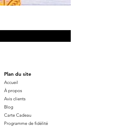
Eventail de poche
Preis
10,00 €
Plan du site
Accueil
À propos
Avis clients
Blog
Carte Cadeau
Programme de fidélité