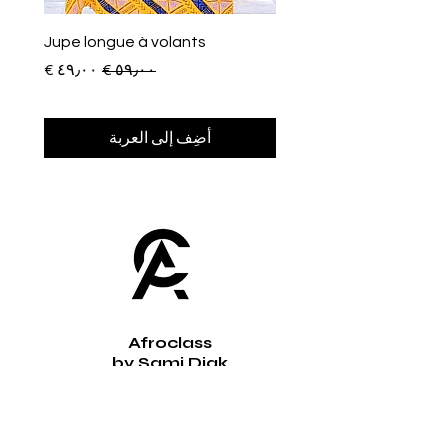
Jupe longue à volants
سعر عادي
سعر البيع
أضِف إلى العربة
Afroclass
by Sami Diak
AfroClass by Sami Diak est une marque de
vêtements wax pour femmes et hommes.
Retrouvez toute la mode africaine dans notre
showroom près de Toulouse.