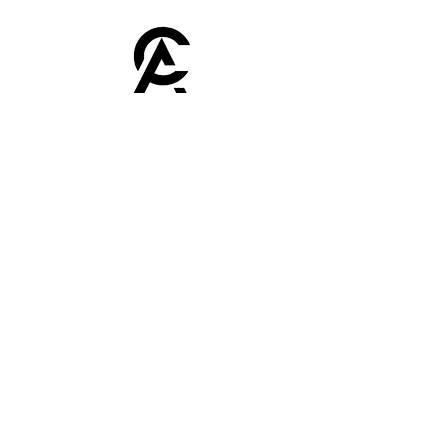
Afroclass
by Sami Diak
AfroClass by Sami Diak est une marque de
vêtements wax pour femmes et hommes.
Retrouvez toute la mode africaine dans notre
showroom près de Toulouse.
Boutique
Homme
Femme
Sacs
Accessoires
Nos huiles
Soldes
Plan du site
Accueil