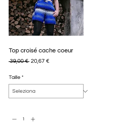
Top croisé cache coeur
Prezzo
Prezzo
 39,00 € 
20,67 €
regolare
scontato
Taille
*
Quantità
*