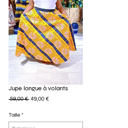
Jupe longue à volants
Prezzo
Prezzo
 59,00 € 
49,00 €
regolare
scontato
Taille
*