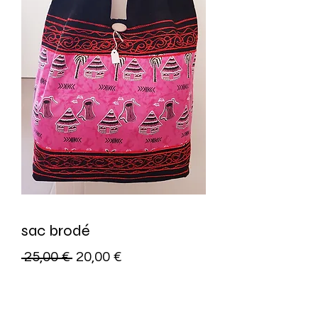
sac brodé
Standardpreis
Sale-
 25,00 € 
20,00 €
Preis
Anzahl
*