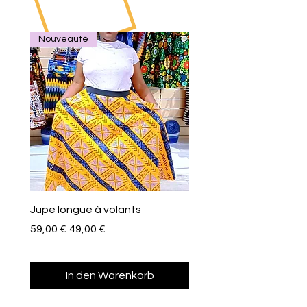
Nouveauté
Jupe longue à volants
Eventail de poche
Standardpreis
Sale-Preis
Preis
59,00 €
49,00 €
10,00 €
In den Warenkorb