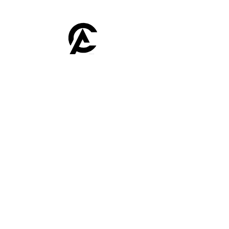
Afroclass
by Sami Diak
AfroClass by Sami Diak est une marque de
vêtements wax pour femmes et hommes.
Retrouvez toute la mode africaine dans notre
showroom près de Toulouse.
Boutique
Homme
Femme
Sacs
Accessoires
Nos huiles
Soldes
Plan du site