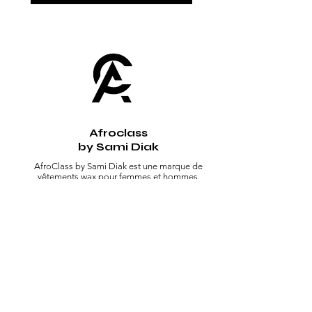
Afroclass
by Sami Diak
AfroClass by Sami Diak est une marque de
vêtements wax pour femmes et hommes.
Retrouvez toute la mode africaine dans notre
showroom près de Toulouse.
Boutique
Homme
Femme
Sacs
Accessoires
Nos huiles
Soldes