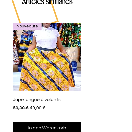
Articles similaires
Nouveauté
Jupe longue à volants
Eventail de poche
Standardpreis
Sale-Preis
Preis
59,00 €
49,00 €
10,00 €
In den Warenkorb