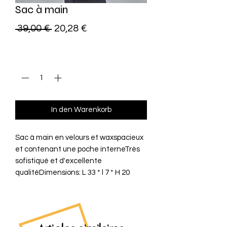
Sac à main
Standardpreis
Sale-
 39,00 € 
20,28 €
Preis
Anzahl
*
In den Warenkorb
Sac à main en velours et waxspacieux 
et contenant une poche interneTrès 
sofistiqué et d'excellente 
qualitéDimensions: L 33 * l 7 * H 20