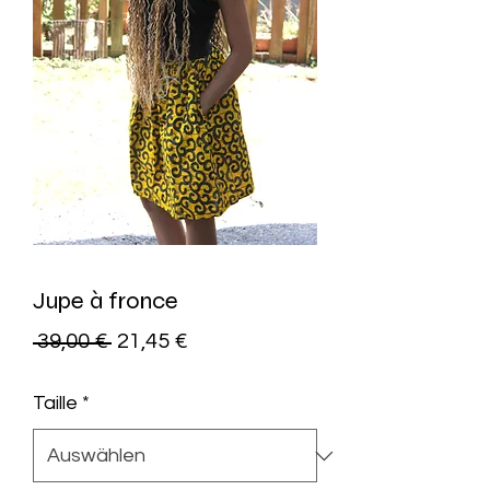
Jupe à fronce
Standardpreis
Sale-
 39,00 € 
21,45 €
Preis
Taille
*