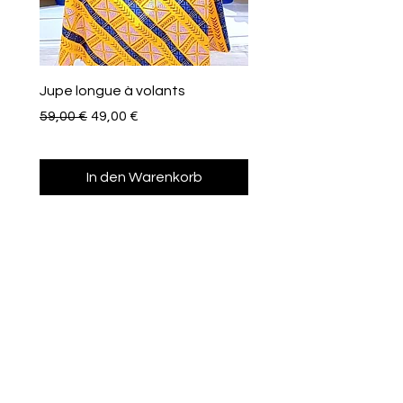
Jupe longue à volants
Eventail de poche
Standardpreis
Sale-Preis
Preis
59,00 €
49,00 €
10,00 €
In den Warenkorb
Afroclass
by Sami Diak