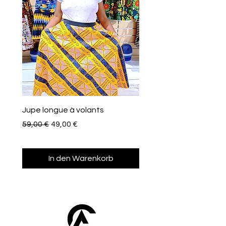
Jupe longue à volants
Eventail de poche
Standardpreis
Sale-Preis
Preis
59,00 €
49,00 €
10,00 €
In den Warenkorb