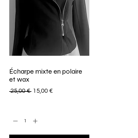
Écharpe mixte en polaire
et wax
Standardpreis
Sale-
 25,00 € 
15,00 €
Preis
Anzahl
*