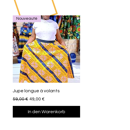
Nouveauté
Jupe longue à volants
Eventail de poche
Standardpreis
Sale-Preis
Preis
59,00 €
49,00 €
10,00 €
In den Warenkorb